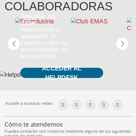
COLABORADORAS
Resuelve tus
dudas
rápidamente y
aprovecha al
máximo todas las
oportunidades de
la plataforma.
ACCEDER AL
HELPDESK
Accede a nuestras redes:
Cómo te atendemos
Puedes contactar con nosotros mediante alguno de los siguientes
canales de contacto