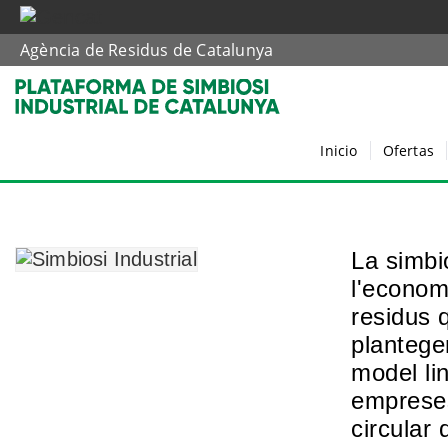
Agència de Residus de Catalunya
Inicio
Ofertas
La simbio
l'economi
residus 
plantege
model lin
empreses
circular 