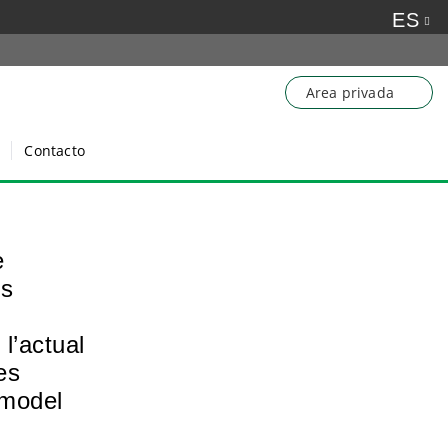
ES
Area privada
Contacto
e
ls
l’actual
es
 model