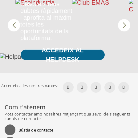
Resol els teus
dubtes ràpidament
i aprofita al màxim
totes les
oportunitats de la
plataforma.
ACCEDEIX AL
HELPDESK
Accedeix a les nostres xarxes:
Com t'atenem
Pots contactar amb nosaltres mitjançant qualsevol dels següents
canals de contacte
Bústia de contacte