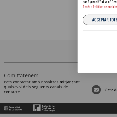
configuració" si va a "Ges
Accés a Política de cookie
ACCEPTAR TOTE
A
Com t'atenem
Pots contactar amb nosaltres mitjançant
qualsevol dels següents canals de
Bústia d
contacte