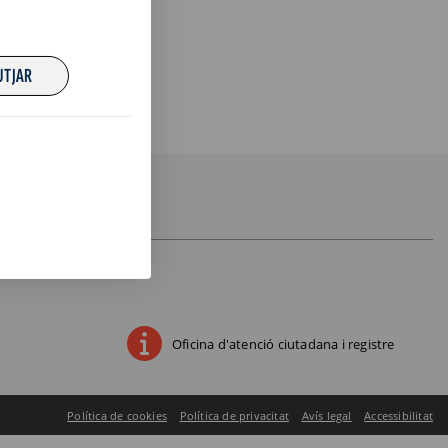
UTJAR
Oficina d'atenció ciutadana i registre
Política de cookies
|
Política de privacitat
|
Avís legal
|
Accessibilitat