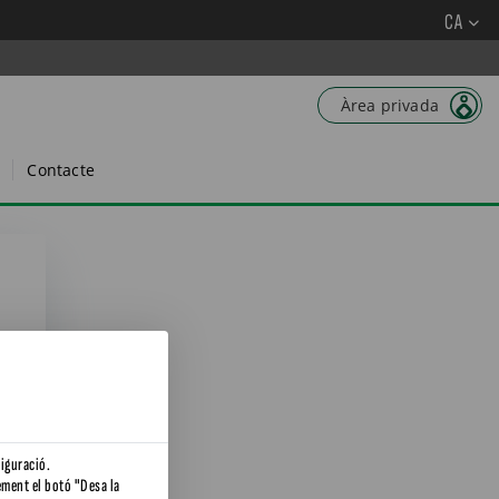
CA
Àrea privada
Contacte
CA
figuració.
ement el botó "Desa la