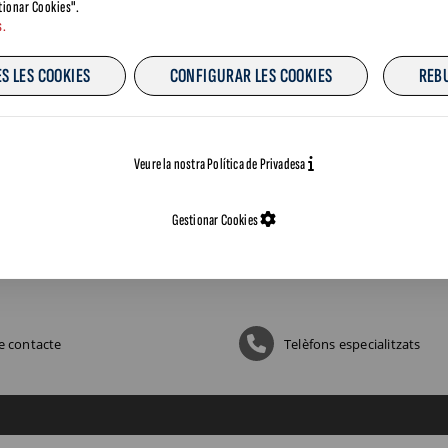
tionar Cookies".
RESTABLIR CONTRASENYA
s.
S LES COOKIES
CONFIGURAR LES COOKIES
REB
Veure la nostra Política de Privadesa
ccedeix a les nostres xarxes:
Gestionar Cookies
e contacte
Telèfons especialitzats