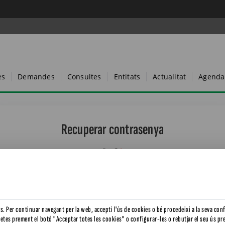
es
Demandes
Consultes
Entitats
Actualitat
Agenda
Recuperar contrasenya
Email
*
es. Per continuar navegant per la web, accepti l'ús de cookies o bé procedeixi a la seva con
TORNAR ENRERE
letes prement el botó "Acceptar totes les cookies" o configurar-les o rebutjar el seu ús pr