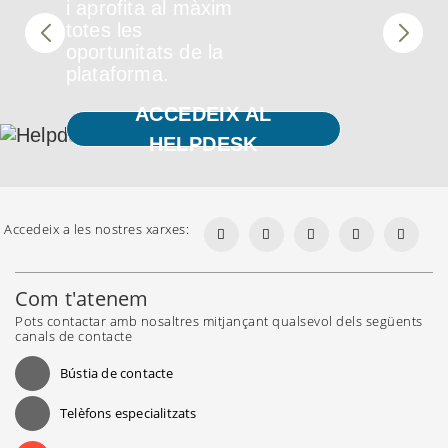
i aprofita al màxim
totes les
oportunitats de la
plataforma.
ACCEDEIX AL
HELPDESK
Accedeix a les nostres xarxes:
Com t'atenem
Pots contactar amb nosaltres mitjançant qualsevol dels següents
canals de contacte
Bústia de contacte
Telèfons especialitzats