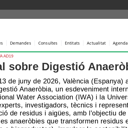
es
Demandes
Consultes
Entitats
Actualitat
Agenda
WA AD19
l sobre Digestió Anaerò
 13 de juny de 2026
,
València (Espanya)
a
gestió Anaeròbia
, un esdeveniment intern
ational Water Association (IWA) i la Unive
xperts, investigadors, tècnics i represen
ació de residus i aigües, amb l’objectiu 
ies anaeròbies que transformen residus e