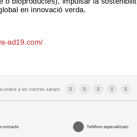
e o bioproductes), impulsar la sostenibili
global en innovació verda.
iwa-ad19.com/
Accedeix a les nostres xarxes:
e contacte
Telèfons especialitzats