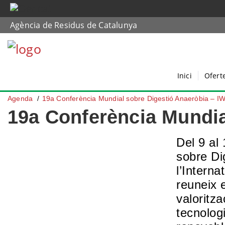
Agència de Residus de Catalunya
Inici
Ofert
Agenda
19a Conferència Mundial sobre Digestió Anaeròbia – I
19a Conferència Mundia
Del
9 al
sobre Di
l’Intern
reuneix e
valoritz
tecnolog