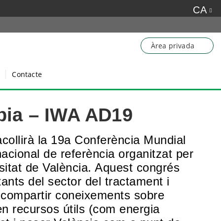
CA
Àrea privada
Contacte
bia – IWA AD19
collirà la
19a Conferència Mundial
acional de referència organitzat per
rsitat de València. Aquest congrés
tants del sector del tractament i
de compartir coneixements sobre
n recursos útils (com energia