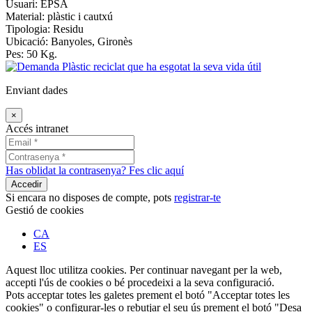
Usuari: EPSA
Material:
plàstic i cautxú
Tipologia:
Residu
Ubicació:
Banyoles
,
Gironès
Pes:
50
Kg.
Enviant dades
×
Accés intranet
Has oblidat la contrasenya? Fes clic aquí
Accedir
Si encara no disposes de compte, pots
registrar-te
Gestió de cookies
CA
ES
Aquest lloc utilitza cookies. Per continuar navegant per la web,
accepti l'ús de cookies o bé procedeixi a la seva configuració.
Pots acceptar totes les galetes prement el botó "Acceptar totes les
cookies" o configurar-les o rebutjar el seu ús prement el botó "Desa