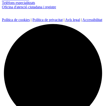
Telèfons especialitzats
Oficina d'atenció ciutadana i registre
Política de cookies
|
Política de privacitat
|
Avís legal
|
Accessibilitat