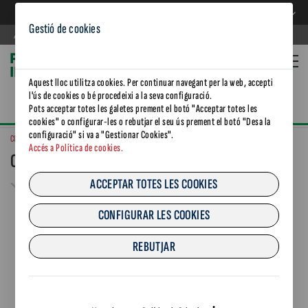
CA
CA
Gestió de cookies
Agència de Residus de Catalunya
Aquest lloc utilitza cookies. Per continuar navegant per la web, accepti
l'ús de cookies o bé procedeixi a la seva configuració.
Pots acceptar totes les galetes prement el botó "Acceptar totes les
cookies" o configurar-les o rebutjar el seu ús prement el botó "Desa la
configuració" si va a "Gestionar Cookies".
CONAMA 2026
Accés a Política de cookies.
CONAMA 2026
ACCEPTAR TOTES LES COOKIES
CONFIGURAR LES COOKIES
REBUTJAR