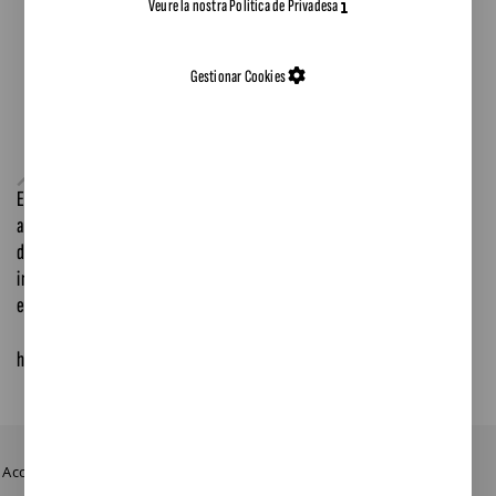
Veure la nostra Política de Privadesa
Gestionar Cookies
El congrés de referència en sostenibilitat a Espanya. Reuneix
administracions, empreses, centres de recerca i professionals per
debatre els principals reptes ambientals i avançar cap a solucions
innovadores en àmbits com l'economia circular, l'aigua, l'energia,
els residus i l'acció climàtica.
https://www.conama.org/
Accedeix a les nostres xarxes: